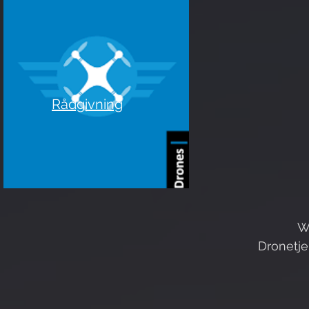
Rådgivning
W
Dronetje