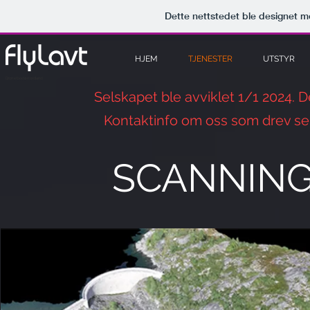
Dette nettstedet ble designet 
HJEM
TJENESTER
UTSTYR
Drone bodø nordland
Selskapet ble avviklet 1/1 2024.
Kontaktinfo om oss som drev se
SCANNING